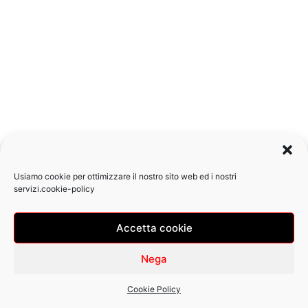
Usiamo cookie per ottimizzare il nostro sito web ed i nostri
servizi.
cookie-policy
Accetta cookie
Copyright © 2026 Pizzeria Ostiense | Design
by Zazza
Nega
Cookie Policy (UE)
Cookie Policy