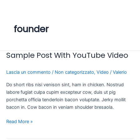
Vai
al
contenuto
founder
Sample Post With YouTube Video
Sample
Post
With
Lascia un commento
/
Non categorizzato
,
Video
/
Valerio
YouTube
Video
Do short ribs nisi venison sint, ham in chicken. Nostrud
labore fugiat culpa cupim excepteur cow, duis ut pig
porchetta officia tenderloin bacon voluptate. Jerky mollit
bacon in. Cow bacon in veniam shoulder bresaola.
Read More »