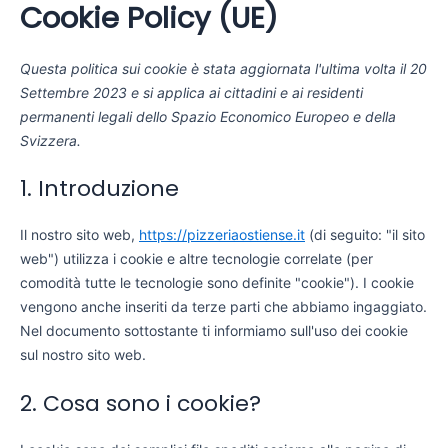
Cookie Policy (UE)
Vai
Consent
Consent
Statistich
Marketing
al
to
to
contenuto
service
service
Questa politica sui cookie è stata aggiornata l'ultima volta il 20
wordpress
varie
Settembre 2023 e si applica ai cittadini e ai residenti
permanenti legali dello Spazio Economico Europeo e della
Svizzera.
1. Introduzione
Il nostro sito web,
https://pizzeriaostiense.it
(di seguito: "il sito
web") utilizza i cookie e altre tecnologie correlate (per
comodità tutte le tecnologie sono definite "cookie"). I cookie
vengono anche inseriti da terze parti che abbiamo ingaggiato.
Nel documento sottostante ti informiamo sull'uso dei cookie
sul nostro sito web.
2. Cosa sono i cookie?