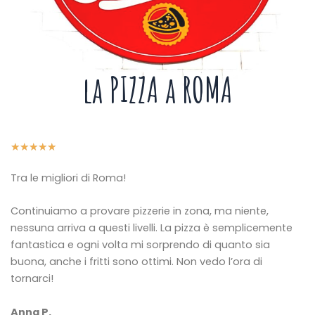
la PIZZA a ROMA
5
★
★
★
★
★
/
Tra le migliori di Roma!
5
Continuiamo a provare pizzerie in zona, ma niente,
nessuna arriva a questi livelli.
La pizza è semplicemente
fantastica e ogni volta mi sorprendo di quanto sia
buona, anche i fritti sono ottimi.
Non vedo l’ora di
tornarci!
Anna P.