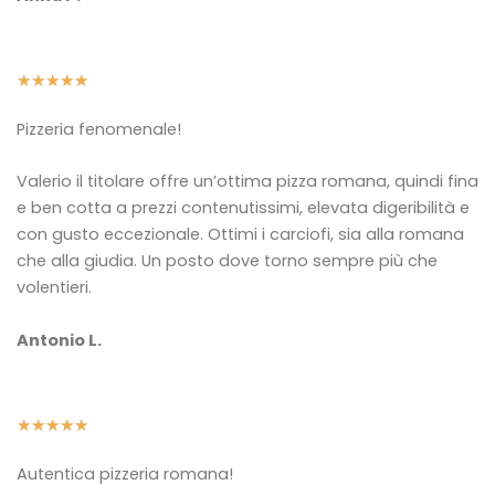
5
★
★
★
★
★
/
Pizzeria fenomenale!
5
Valerio il titolare offre un’ottima pizza romana, quindi fina
e ben cotta a prezzi contenutissimi, elevata digeribilità e
con gusto eccezionale. Ottimi i carciofi, sia alla romana
che alla giudia.
Un posto dove torno sempre più che
volentieri.
Antonio L.
5
★
★
★
★
★
/
Autentica pizzeria romana!
5