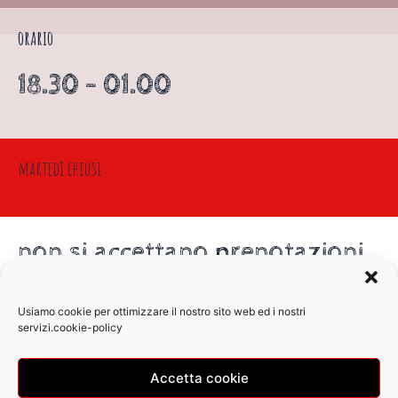
orario
18.30 – 01.00
martedì chiusi
non si accettano prenotazioni
e non si fanno consegne a
Usiamo cookie per ottimizzare il nostro sito web ed i nostri
domicilio
servizi.
cookie-policy
Accetta cookie