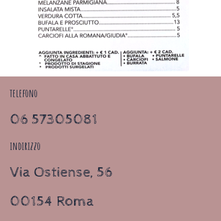
telefono
06 57305081
indirizzo
Via Ostiense, 56
00154 Roma